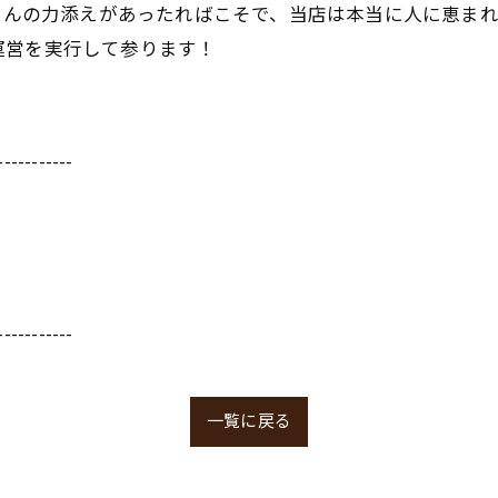
下さんの力添えがあったればこそで、当店は本当に人に恵ま
運営を実行して参ります！
-----------
-----------
一覧に戻る