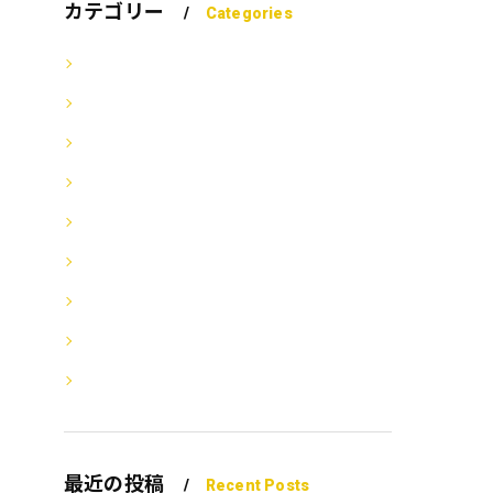
カテゴリー
Categories
全てのカテゴリー
ツーブロック
フェードカット
シェービング
隠れ家
夜間営業
ブログ
毛髪豆知識
お知らせ
最近の投稿
Recent Posts