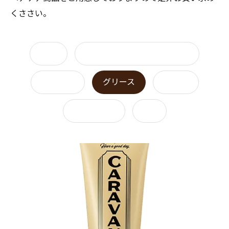
くささい。
一覧
シャンプー&トリートメント
ワックス
グリース
ジェル
ヘアオイル
etc.